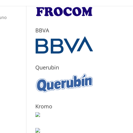
 uno
BBVA
Querubin
Kromo