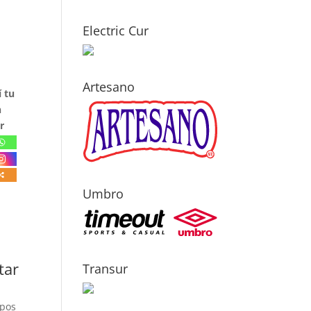
Electric Cur
Artesano
 tu
n
r
Umbro
tar
Transur
mpos