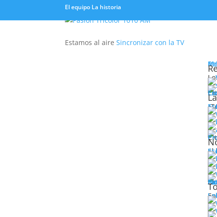
El equipo
La historia
Estamos al aire
Sincronizar con la TV
M
Re
Re
Lo
Es
Cl
En
¡Qué historia de amor
La
¿T
Es
20/0911
Cl
Pr
No
El
Es
MIRÁ EL VIDEO. 
Montevideo el 
histórico del Club Nacional de Football (1911-
Cl
Fo
Pa
No
To
de 2010, decidió no salir más de su casa.
Al en
En
Le
Nacional de Football, quiso asistir a la ceremo
Ricardo Alarcón cuando éste le dio la bienveni