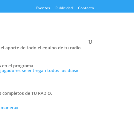
Eventos
Publicidad
Contacto
el aporte de todo el equipo de tu radio.
Twitter
s en el programa.
Tweets by PasionTricolor1
 jugadores se entregan todos los días»
Cativelli
as completos de TU RADIO.
a manera»
Frocom
il
ional