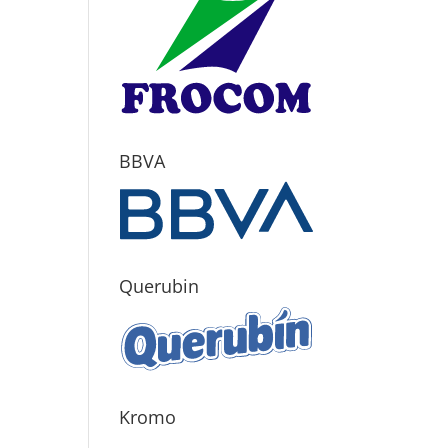
BBVA
Querubin
Kromo