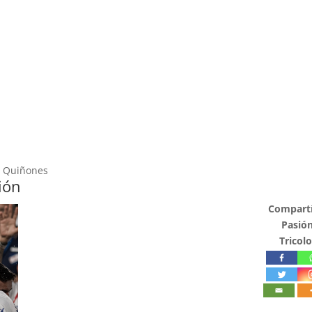
o Quiñones
ión
Compartí
Pasió
Tricolo