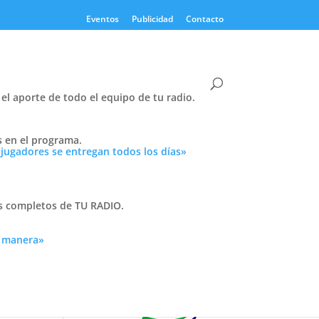
Eventos
Publicidad
Contacto
el aporte de todo el equipo de tu radio.
s en el programa.
Twitter
 jugadores se entregan todos los días»
Tweets by PasionTricolor1
Cativelli
as completos de TU RADIO.
a manera»
 en
Frocom