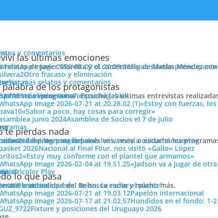
enu
latos y comentarios
viví las últimas emociones
s relatos de Javier Moreira y el comentario de Matías Méndez con 
Sigue siendo preocupante
Otro fracaso y eliminación
cuchar más relatos y comentarios
ose
trevistas
 palabra de los protagonistas
e perdiste el programa?. Escuchá las últimas entrevistas realizada
cuchar más entrevistas
«La victoria era impostergable»
vo en los clásicos
«Estoy con fuerzas, los
«Sabor a poco, hay cosas para corregir»
Asamblea de Socios el 7 de julio
ose
ogramas
 te pierdas nada
 horario del programa lo ponés vos, reviví o escuchá los program
cuchar todos los programas
«Los intereses del club los vamos a cuidar a muerte»
Nacional al Final Four, nos visitó «Gallo» López
«Estoy muy conforme con el plantel que armamos»
«Jadson va a jugar de otr
ose
tos
siónTricolor Play
ticias
do lo que pasa
terate la actualidad del Bolso, tu radio y mucho más.
er más noticias
Período de pases: se busca cerrar el plantel
Papelón internacional
 empates y dos derrotas en los clásicos de infantiles que se jugaron
Hundidos en el fondo: 1-2
Clausura.
Fixture y posiciones del Uruguayo 2026
ose