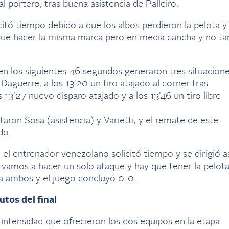
l portero, tras buena asistencia de Palleiro.
citó tiempo debido a que los albos perdieron la pelota y
 que hacer la misma marca pero en media cancha y no ta
 en los siguientes 46 segundos generaron tres situacion
Daguerre, a los 13’20 un tiro atajado al corner tras
s 13’27 nuevo disparo atajado y a los 13’46 un tiro libre
ron Sosa (asistencia) y Varietti, y el remate de este
do.
 el entrenador venezolano solicitó tiempo y se dirigió a
vamos a hacer un solo ataque y hay que tener la pelota
ara ambos y el juego concluyó 0-0.
utos del final
intensidad que ofrecieron los dos equipos en la etapa