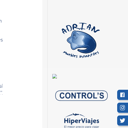
n
es
sí
”.