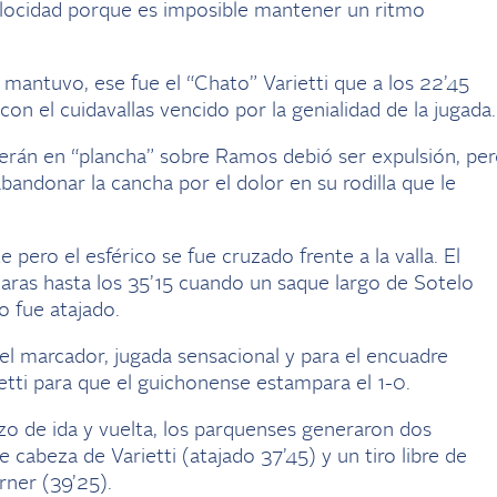
velocidad porque es imposible mantener un ritmo
 mantuvo, ese fue el “Chato” Varietti que a los 22’45
on el cuidavallas vencido por la genialidad de la jugada.
erán en “plancha” sobre Ramos debió ser expulsión, pe
bandonar la cancha por el dolor en su rodilla que le
ero el esférico se fue cruzado frente a la valla. El
claras hasta los 35’15 cuando un saque largo de Sotelo
o fue atajado.
 el marcador, jugada sensacional y para el encuadre
ietti para que el guichonense estampara el 1-0.
izo de ida y vuelta, los parquenses generaron dos
 cabeza de Varietti (atajado 37’45) y un tiro libre de
rner (39’25).