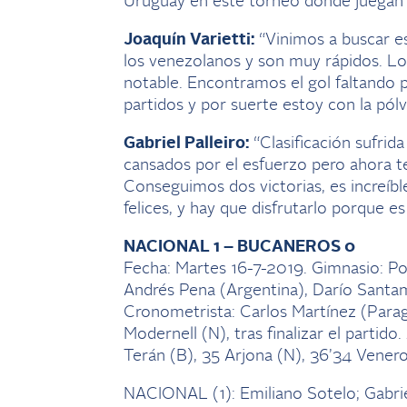
Uruguay en este torneo donde juegan
Joaquín Varietti:
“Vinimos a buscar es
los venezolanos y son muy rápidos. L
notable. Encontramos el gol faltando 
partidos y por suerte estoy con la pól
Gabriel Palleiro:
“Clasificación sufrid
cansados por el esfuerzo pero ahora t
Conseguimos dos victorias, es increíble
felices, y hay que disfrutarlo porque 
NACIONAL 1 – BUCANEROS 0
Fecha: Martes 16-7-2019. Gimnasio: Po
Andrés Pena (Argentina), Darío Santama
Cronometrista: Carlos Martínez (Paragu
Modernell (N), tras finalizar el partid
Terán (B), 35 Arjona (N), 36’34 Vener
NACIONAL (1): Emiliano Sotelo; Gabriel