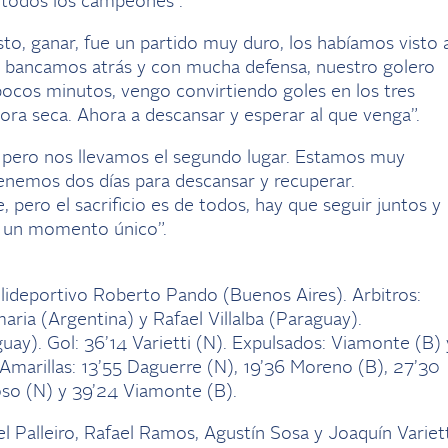
 todos los campeones”.
to, ganar, fue un partido muy duro, los habíamos visto 
o bancamos atrás y con mucha defensa, nuestro golero
pocos minutos, vengo convirtiendo goles en los tres
vora seca. Ahora a descansar y esperar al que venga”.
a pero nos llevamos el segundo lugar. Estamos muy
enemos dos días para descansar y recuperar.
, pero el sacrificio es de todos, hay que seguir juntos y
es un momento único”.
lideportivo Roberto Pando (Buenos Aires). Arbitros:
ria (Argentina) y Rafael Villalba (Paraguay).
ay). Gol: 36’14 Varietti (N). Expulsados: Viamonte (B) 
o. Amarillas: 13’55 Daguerre (N), 19’36 Moreno (B), 27’30
oso (N) y 39’24 Viamonte (B).
 Palleiro, Rafael Ramos, Agustín Sosa y Joaquín Variett