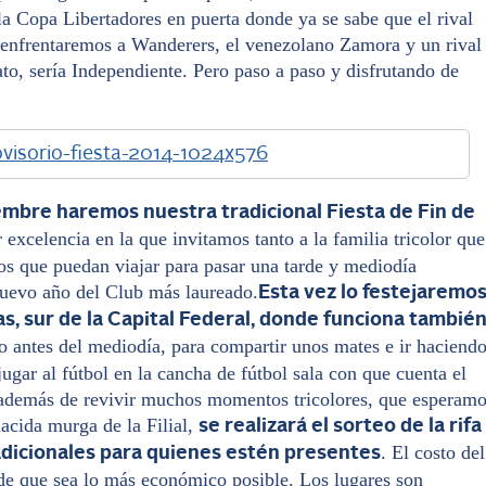
la Copa Libertadores en puerta donde ya se sabe que el rival
 enfrentaremos a Wanderers, el venezolano Zamora y un rival
o, sería Independiente. Pero paso a paso y disfrutando de
iembre haremos nuestra tradicional Fiesta de Fin de
r excelencia en la que invitamos tanto a la familia tricolor que
os que puedan viajar para pasar una tarde y mediodía
nuevo año del Club más laureado.
Esta vez lo festejaremo
as, sur de la Capital Federal, donde funciona tambié
to antes del mediodía, para compartir unos mates e ir haciend
ugar al fútbol en la cancha de fútbol sala con que cuenta el
además de revivir muchos momentos tricolores, que esperamo
nacida murga de la Filial,
se realizará el sorteo de la rifa
. El costo del
 adicionales para quienes estén presentes
 de que sea lo más económico posible. Los lugares son