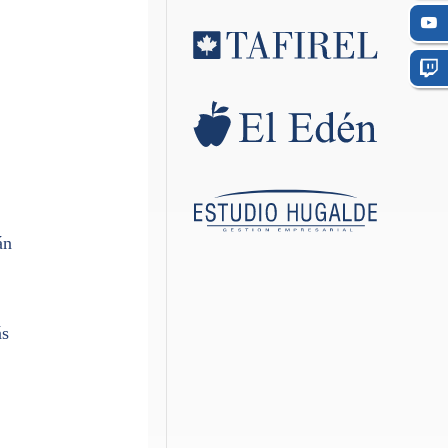
án
ás