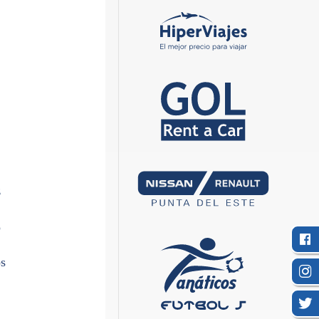
s
n
o
s