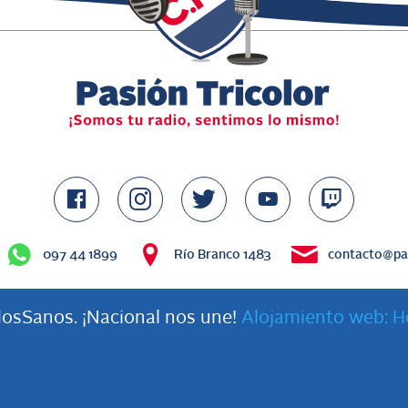
097 44 1899
Río Branco 1483
contacto@pas
osSanos. ¡Nacional nos une!
Alojamiento web: H