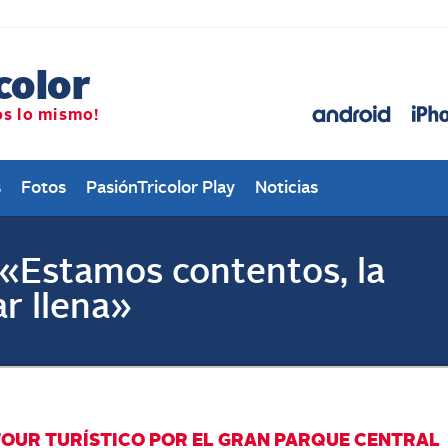
s
Fotos
PasiónTricolor Play
Noticias
«Estamos contentos, la
r llena»
 TOUR TURÍSTICO POR EL GRAN PARQUE CENTRAL