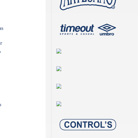
as
r
,
o