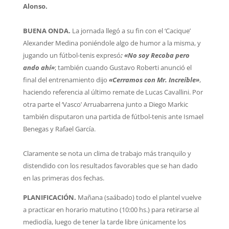
Alonso.
BUENA ONDA.
La jornada llegó a su fin con el ‘Cacique’
Alexander Medina poniéndole algo de humor a la misma, y
jugando un fútbol-tenis expresó
: «No soy Recoba pero
ando ahí»
; también cuando Gustavo Roberti anunció el
final del entrenamiento dijo
«Cerramos con Mr. Increíble»
,
haciendo referencia al último remate de Lucas Cavallini. Por
otra parte el ‘Vasco’ Arruabarrena junto a Diego Markic
también disputaron una partida de fútbol-tenis ante Ismael
Benegas y Rafael García.
Claramente se nota un clima de trabajo más tranquilo y
distendido con los resultados favorables que se han dado
en las primeras dos fechas.
PLANIFICACIÓN.
Mañana (saábado) todo el plantel vuelve
a practicar en horario matutino (10:00 hs.) para retirarse al
mediodía, luego de tener la tarde libre únicamente los