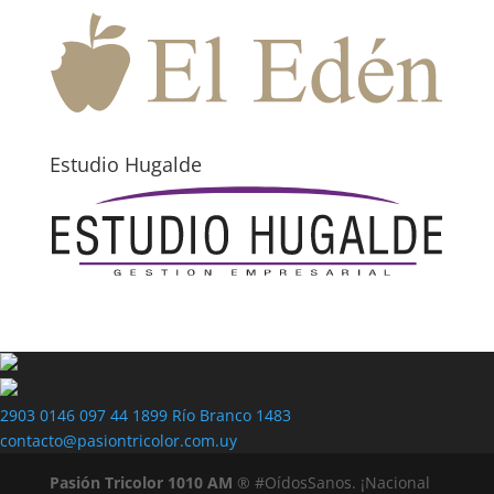
Estudio Hugalde
2903 0146
097 44 1899
Río Branco 1483
contacto@pasiontricolor.com.uy
Pasión Tricolor 1010 AM
® #OídosSanos. ¡Nacional