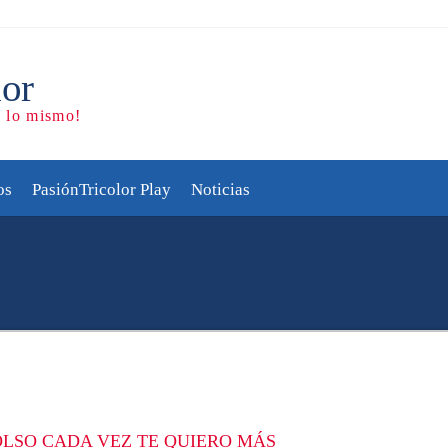
os
PasiónTricolor Play
Noticias
LSO CADA VEZ TE QUIERO MÁS