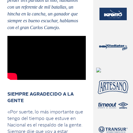
perder tres partidos al hilo, hablamos
con un referente de mil batallas, un
hincha en la cancha, un ganador que
siempre es bueno escuchar, hablamos
con el gran Carlos Camejo.
SIEMPRE AGRADECIDO A LA
GENTE
«Por suerte, lo más importante que
tengo del tiempo que estuve en
Nacional es el respaldo de la gente.
Siempre dije que voy a estar