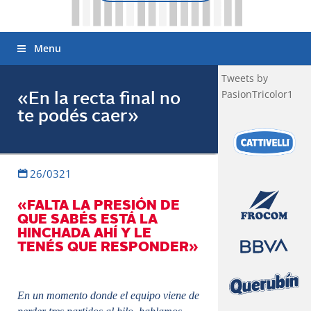
Menu
Tweets by
PasionTricolor1
«En la recta final no
te podés caer»
26/0321
«FALTA LA PRESIÓN DE
QUE SABÉS ESTÁ LA
HINCHADA AHÍ Y LE
TENÉS QUE RESPONDER»
En un momento donde el equipo viene de