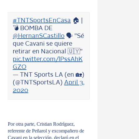
#TNTSportsEnCasa
🏠 |
💣 BOMBA DE
@HernanSCastillo
🗣 "Sé
que Cavani se quiere
retirar en Nacional 🇺🇾"
pic.twitter.com/lPssAhK
GZO
— TNT Sports LA (en 🏡)
(@TNTSportsLA)
April 3,
2020
Por otra parte, Cristian Rodríguez,
referente de Peñarol y excompañero de
Cavani en la selección, declaró en el