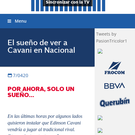
Sincronizar con la TV
Menu
Tweets by
PasionTricolor1
El sueño de ver a
Cavani en Nacional
7/0420
POR AHORA, SOLO UN
SUEÑO…
En las últimas horas por algunos lados
quisieron instalar que Edinson Cavani
vendría a jugar al tradicional rival.