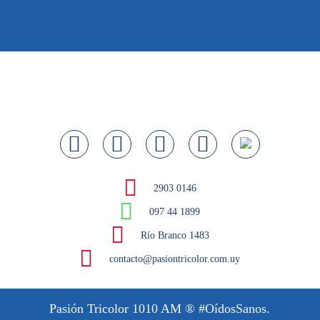
2903 0146
097 44 1899
Río Branco 1483
contacto@pasiontricolor.com.uy
Pasión Tricolor 1010 AM
® #OídosSanos.