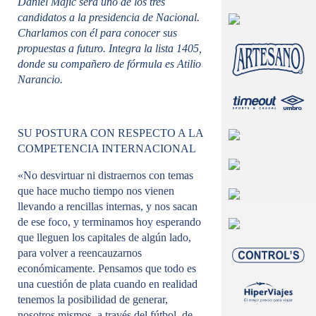
l
Daniel Majic será uno de los tres
a
candidatos a la presidencia de Nacional.
r
Charlamos con él para conocer sus
propuestas a futuro. Integra la lista 1405,
donde su compañero de fórmula es Atilio
Narancio.
SU POSTURA CON RESPECTO A LA
COMPETENCIA INTERNACIONAL
«No desvirtuar ni distraernos con temas
que hace mucho tiempo nos vienen
llevando a rencillas internas, y nos sacan
de ese foco, y terminamos hoy esperando
que lleguen los capitales de algún lado,
para volver a reencauzarnos
económicamente. Pensamos que todo es
una cuestión de plata cuando en realidad
tenemos la posibilidad de generar,
nosotros mismos, a través del fútbol, de