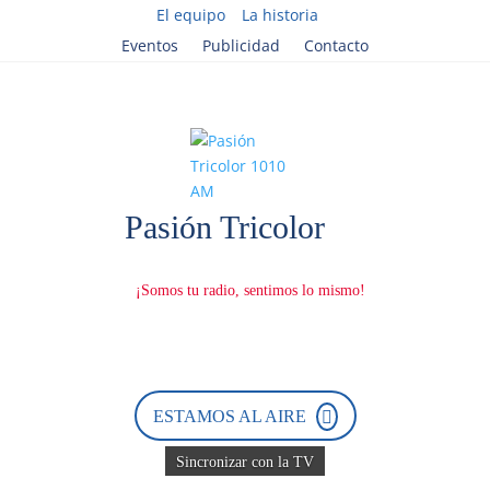
El equipo
La historia
Eventos
Publicidad
Contacto
D
e
s
c
a
ESTAMOS AL AIRE
r
g
á
Sincronizar con la TV
n