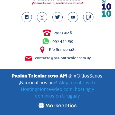
2903 0146
097 44 1899
Río Branco 1483
contacto@pasiontricolor.com.uy
Pasión Tricolor 1010 AM
® #OídosSanos.
¡Nacional nos une!
Alojamiento web:
HostingMontevideo.com, hosting y
dominios en Uruguay