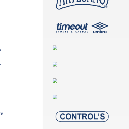
o
.
re