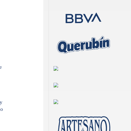
e
ay
no