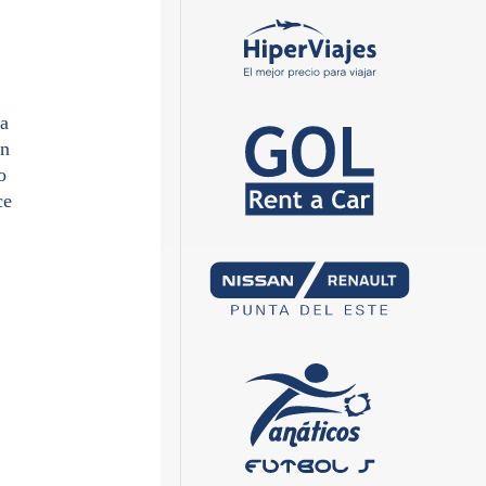
va
ón
o
ce