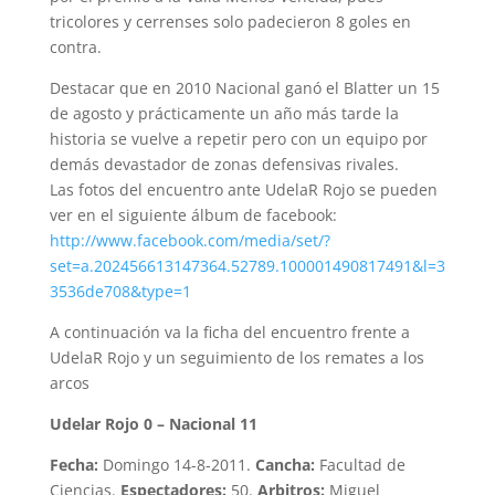
tricolores y cerrenses solo padecieron 8 goles en
contra.
Destacar que en 2010 Nacional ganó el Blatter un 15
de agosto y prácticamente un año más tarde la
historia se vuelve a repetir pero con un equipo por
demás devastador de zonas defensivas rivales.
Las fotos del encuentro ante UdelaR Rojo se pueden
ver en el siguiente álbum de facebook:
http://www.facebook.com/media/set/?
set=a.202456613147364.52789.100001490817491&l=3
3536de708&type=1
A continuación va la ficha del encuentro frente a
UdelaR Rojo y un seguimiento de los remates a los
arcos
Udelar Rojo 0 – Nacional 11
Fecha:
Domingo 14-8-2011.
Cancha:
Facultad de
Ciencias.
Espectadores:
50.
Arbitros:
Miguel