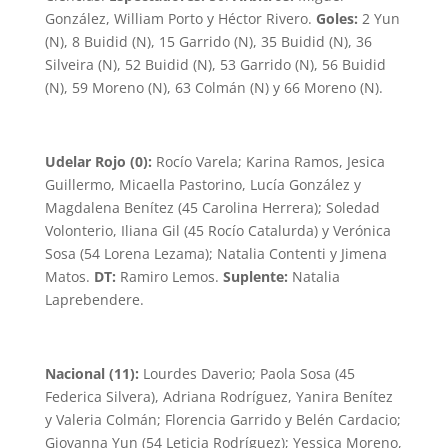
González, William Porto y Héctor Rivero.
Goles:
2 Yun
(N), 8 Buidid (N), 15 Garrido (N), 35 Buidid (N), 36
Silveira (N), 52 Buidid (N), 53 Garrido (N), 56 Buidid
(N), 59 Moreno (N), 63 Colmán (N) y 66 Moreno (N).
Udelar Rojo (0):
Rocío Varela; Karina Ramos, Jesica
Guillermo, Micaella Pastorino, Lucía González y
Magdalena Benítez (45 Carolina Herrera); Soledad
Volonterio, Iliana Gil (45 Rocío Catalurda) y Verónica
Sosa (54 Lorena Lezama); Natalia Contenti y Jimena
Matos.
DT:
Ramiro Lemos.
Suplente:
Natalia
Laprebendere.
Nacional (11):
Lourdes Daverio; Paola Sosa (45
Federica Silvera), Adriana Rodríguez, Yanira Benítez
y Valeria Colmán; Florencia Garrido y Belén Cardacio;
Giovanna Yun (54 Leticia Rodríguez); Yessica Moreno,