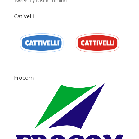
Tweets by PasionTricolor1
Cativelli
Frocom