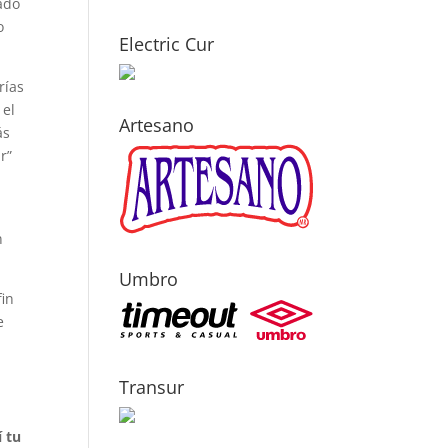
bado
o
Electric Cur
rías
 el
Artesano
ás
r”
a
n
Umbro
fin
e
Transur
 tu