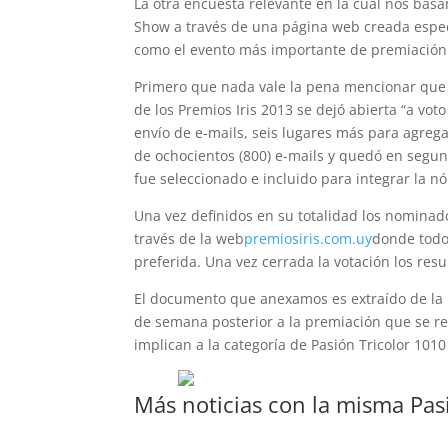
La otra encuesta relevante en la cual nos basa
Show a través de una página web creada especí
como el evento más importante de premiación 
Primero que nada vale la pena mencionar que u
de los Premios Iris 2013 se dejó abierta “a vot
envío de e-mails, seis lugares más para agrega
de ochocientos (800) e-mails y quedó en segund
fue seleccionado e incluido para integrar la n
Una vez definidos en su totalidad los nominad
través de la web
premiosiris.com.uy
donde todos
preferida. Una vez cerrada la votación los res
El documento que anexamos es extraído de la R
de semana posterior a la premiación que se re
implican a la categoría de Pasión Tricolor 1010 
Más noticias con la misma Pas