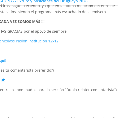
Fixture y posiciones del Uruguayo 2026
ose
 21hs sigue creciendo, ya que en la última medición del Buró de
destacados, siendo el programa más escuchado de la emisora.
CADA VEZ SOMOS MÁS !!!
HAS GRACIAS por el apoyo de siempre
quí!
 es tu comentarista preferido?)
uí!
a entre los nominados para la sección “Dupla relator-comentarista”)