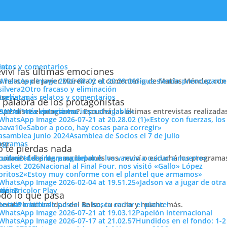
enu
latos y comentarios
viví las últimas emociones
s relatos de Javier Moreira y el comentario de Matías Méndez con 
Sigue siendo preocupante
Otro fracaso y eliminación
cuchar más relatos y comentarios
ose
trevistas
 palabra de los protagonistas
e perdiste el programa?. Escuchá las últimas entrevistas realizada
cuchar más entrevistas
«La victoria era impostergable»
«Estoy con fuerzas, los
«Sabor a poco, hay cosas para corregir»
Asamblea de Socios el 7 de julio
ose
ogramas
 te pierdas nada
 horario del programa lo ponés vos, reviví o escuchá los program
cuchar todos los programas
«Los intereses del club los vamos a cuidar a muerte»
Nacional al Final Four, nos visitó «Gallo» López
l suplemento deportivo Ovación del diario EL PAÍS, como así tambi
«Estoy muy conforme con el plantel que armamos»
«Jadson va a jugar de otr
RIS, dieron a Pasión Tricolor 1010 Am la transmisión más escucha
ose
tos
siónTricolor Play
ticias
do lo que pasa
de orgullo y compromiso para todos quienes integramos este lind
terate la actualidad del Bolso, tu radio y mucho más.
er más noticias
Período de pases: se busca cerrar el plantel
Papelón internacional
Hundidos en el fondo: 1-2
por parte de la dirección de RADIO 1010 AM, que también nuestro