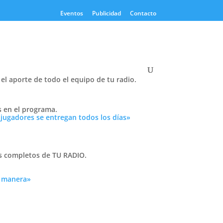
Eventos
Publicidad
Contacto
el aporte de todo el equipo de tu radio.
Twitter
s en el programa.
Tweets by PasionTricolor1
 jugadores se entregan todos los días»
Cativelli
as completos de TU RADIO.
én la
a manera»
Frocom
da
o