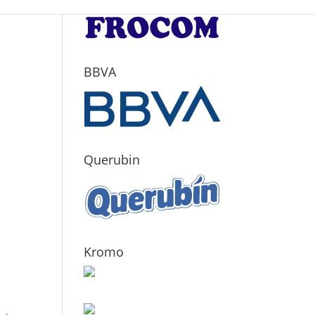
BBVA
Querubin
Kromo