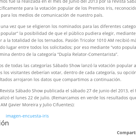
mos fue la realizada en el mes de Junio del 2013 por la revista Sá
ficamente para la votación popular de los Premios Iris, reconocid
para los medios de comunicación de nuestro país.
na vez que se eligieron los nominados para las diferentes catego
o popular” la posibilidad de que el público pudiera elegir, mediante
r a la totalidad de los ternados. Pasión Tricolor 1010 AM recibió m
o lugar entre todos los solicitados; por eso mediante “voto popula
ómina dentro de la categoría “Dupla Relator-Comentarista”.
os de todas las categorías Sábado Show lanzó la votación popular 
 los visitantes deberían votar, dentro de cada categoría, su opció
ultados arrojaron los datos que compartimos a continuación.
evista Sábado Show publicada el sábado 27 de junio del 2013, el 
alizó el lunes 22 de julio. (Remarcamos en verde los resultados qu
AM (Javier Moreira y Julio Cifuentes):
ión
Compartí