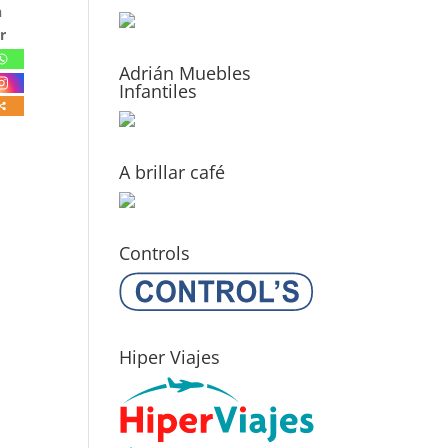
n
r
Adrián Muebles
Infantiles
A brillar café
Controls
Hiper Viajes