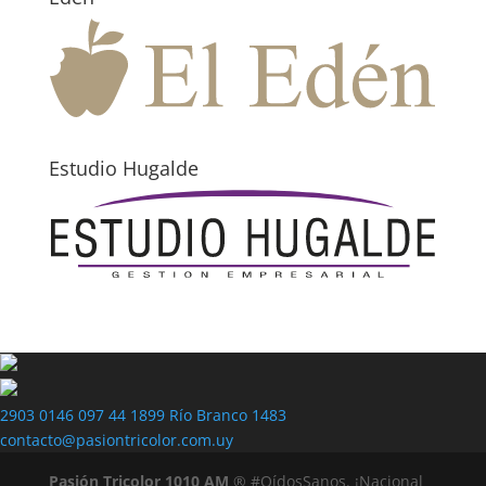
Estudio Hugalde
2903 0146
097 44 1899
Río Branco 1483
contacto@pasiontricolor.com.uy
Pasión Tricolor 1010 AM
® #OídosSanos. ¡Nacional