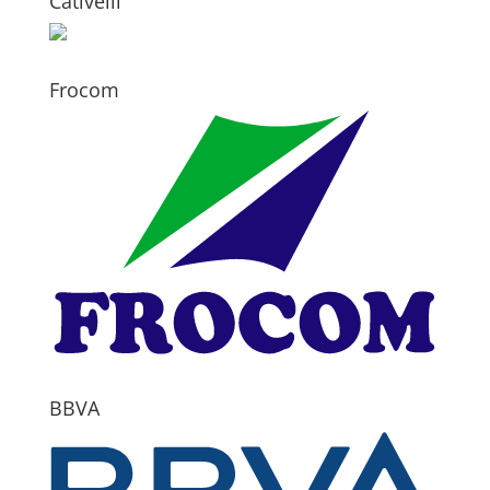
Cativelli
Frocom
BBVA