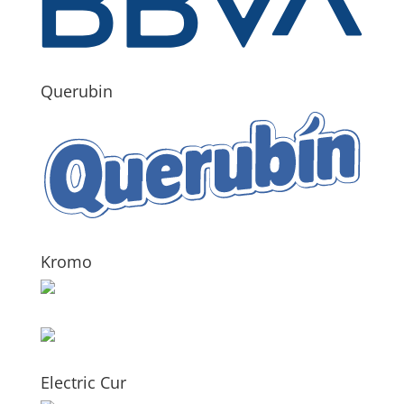
Querubin
Kromo
Electric Cur