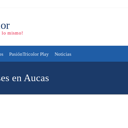
AL AIRE cada vez que jue
os
PasiónTricolor Play
Noticias
ses en Aucas