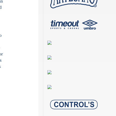
un
d
o
e
or
s
s