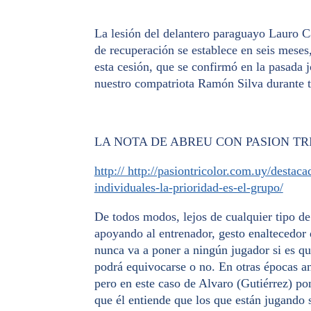
La lesión del delantero paraguayo Lauro Ca
de recuperación se establece en seis meses,
esta cesión, que se confirmó en la pasada 
nuestro compatriota Ramón Silva durante t
LA NOTA DE ABREU CON PASION T
http:// http://pasiontricolor.com.uy/desta
individuales-la-prioridad-es-el-grupo/
De todos modos, lejos de cualquier tipo d
apoyando al entrenador,
gesto enaltecedor 
nunca va a poner a ningún jugador si es qu
podrá equivocarse o no. En otras épocas an
pero en este caso de Alvaro (Gutiérrez) pon
que él entiende que los que están jugando s