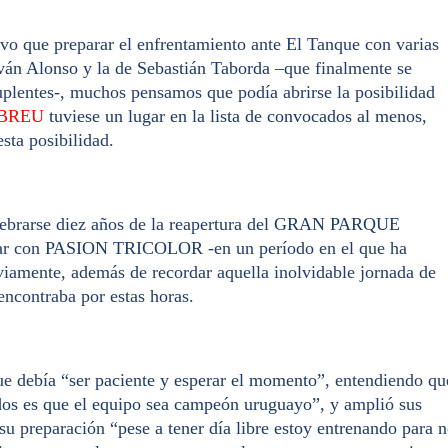
vo que preparar el enfrentamiento ante El Tanque con varias
ván Alonso
y la de
Sebastián Taborda
–que finalmente se
uplentes-, muchos pensamos que podía abrirse la posibilidad
BREU
tuviese un lugar en la lista de convocados al menos
,
sta posibilidad.
ebrarse diez años de la reapertura del
GRAN PARQUE
ar con
PASION TRICOLOR
-en un período en el que ha
viamente, además de recordar aquella inolvidable jornada de
encontraba por estas horas.
ue debía
“ser paciente y esperar el momento”
, entendiendo qu
todos es que el equipo sea campeón uruguayo”
, y amplió sus
 su preparación
“pese a tener día libre estoy entrenando para 