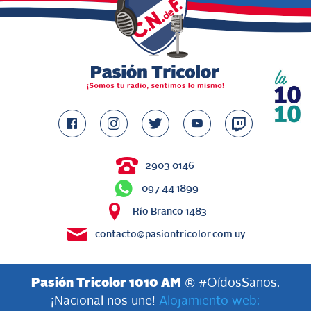
2903 0146
097 44 1899
Río Branco 1483
contacto@pasiontricolor.com.uy
Pasión Tricolor 1010 AM
® #OídosSanos.
¡Nacional nos une!
Alojamiento web: