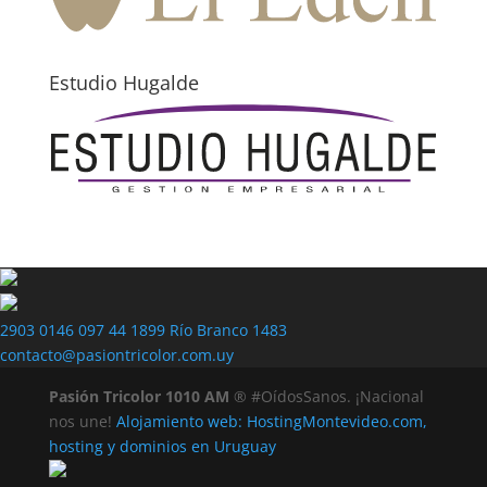
Estudio Hugalde
2903 0146
097 44 1899
Río Branco 1483
contacto@pasiontricolor.com.uy
Pasión Tricolor 1010 AM
® #OídosSanos. ¡Nacional
nos une!
Alojamiento web: HostingMontevideo.com,
hosting y dominios en Uruguay