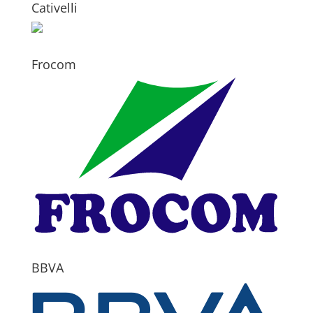
Cativelli
Frocom
BBVA