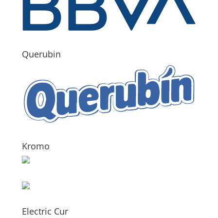
Querubin
Kromo
Electric Cur