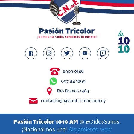
2903 0146
097 44 1899
Río Branco 1483
contacto@pasiontricolor.com.uy
Pasión Tricolor 1010 AM
® #OídosSanos.
¡Nacional nos une!
Alojamiento web: