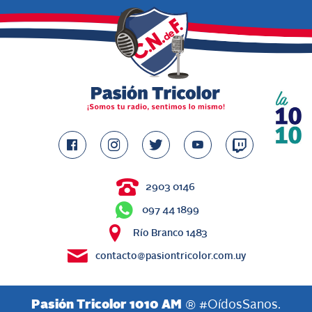
2903 0146
097 44 1899
Río Branco 1483
contacto@pasiontricolor.com.uy
Pasión Tricolor 1010 AM
® #OídosSanos.