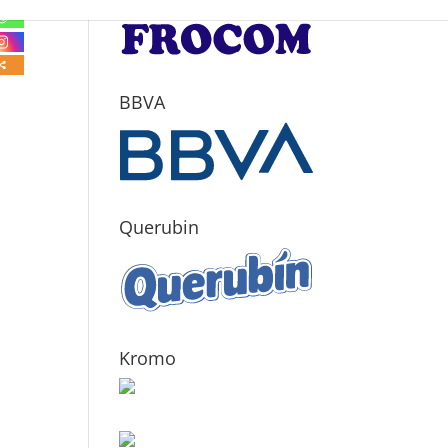
BBVA
Querubin
Kromo