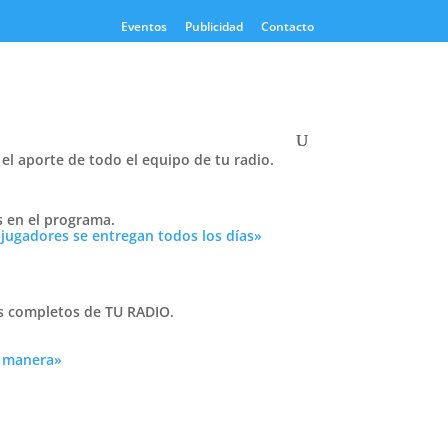
Eventos
Publicidad
Contacto
el aporte de todo el equipo de tu radio.
Twitter
s en el programa.
Tweets by PasionTricolor1
 jugadores se entregan todos los días»
Cativelli
as completos de TU RADIO.
a manera»
Frocom
 tu
n
r