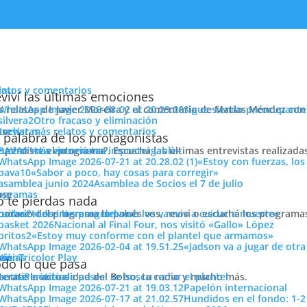
enu
latos y comentarios
viví las últimas emociones
s relatos de Javier Moreira y el comentario de Matías Méndez con 
Sigue siendo preocupante
Otro fracaso y eliminación
cuchar más relatos y comentarios
ose
trevistas
 palabra de los protagonistas
e perdiste el programa?. Escuchá las últimas entrevistas realizada
cuchar más entrevistas
«La victoria era impostergable»
«Estoy con fuerzas, los
«Sabor a poco, hay cosas para corregir»
Asamblea de Socios el 7 de julio
ose
ogramas
 te pierdas nada
 horario del programa lo ponés vos, reviví o escuchá los program
cuchar todos los programas
«Los intereses del club los vamos a cuidar a muerte»
, el domingo a salir con todo por los 3 puntos como marca la
Nacional al Final Four, nos visitó «Gallo» López
«Estoy muy conforme con el plantel que armamos»
ión
«Jadson va a jugar de otr
ose
tos
siónTricolor Play
ticias
do lo que pasa
Compartí
terate la actualidad del Bolso, tu radio y mucho más.
er más noticias
Período de pases: se busca cerrar el plantel
Pasió
Papelón internacional
Hundidos en el fondo: 1-2
Tricolo