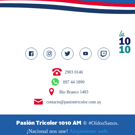
2903 0146
097 44 1899
Río Branco 1483
contacto@pasiontricolor.com.uy
® #OídosSanos.
Pasión Tricolor 1010 AM
¡Nacional nos une!
Alojamiento web: