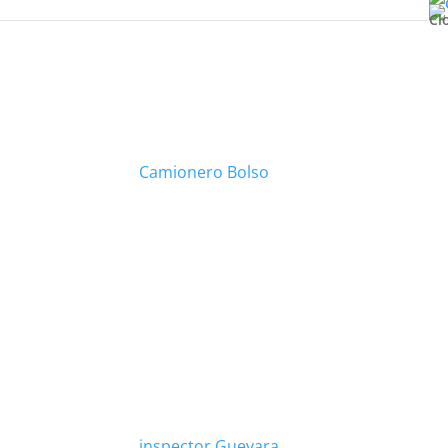
Cl
Camionero Bolso
inspector Guevara