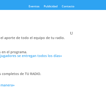
Eventos
Publicidad
Contacto
el aporte de todo el equipo de tu radio.
Twitter
s en el programa.
Tweets by PasionTricolor1
 jugadores se entregan todos los días»
Cativelli
as completos de TU RADIO.
a manera»
Frocom
 tu
n
r