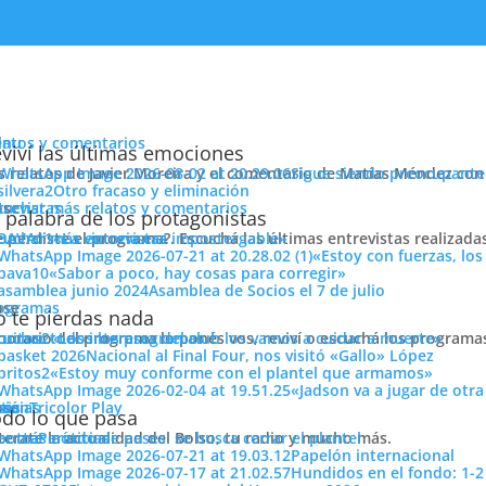
enu
latos y comentarios
viví las últimas emociones
s relatos de Javier Moreira y el comentario de Matías Méndez con 
Sigue siendo preocupante
Otro fracaso y eliminación
cuchar más relatos y comentarios
ose
trevistas
 palabra de los protagonistas
e perdiste el programa?. Escuchá las últimas entrevistas realizada
cuchar más entrevistas
«La victoria era impostergable»
«Estoy con fuerzas, los
«Sabor a poco, hay cosas para corregir»
Asamblea de Socios el 7 de julio
ose
ogramas
 te pierdas nada
 horario del programa lo ponés vos, reviví o escuchá los program
cuchar todos los programas
«Los intereses del club los vamos a cuidar a muerte»
na. Lamentablemente quedamos afuera… Abrazo tricolor
Nacional al Final Four, nos visitó «Gallo» López
ión
«Estoy muy conforme con el plantel que armamos»
«Jadson va a jugar de otr
Compartí
ose
tos
siónTricolor Play
ticias
do lo que pasa
Pasió
terate la actualidad del Bolso, tu radio y mucho más.
er más noticias
Período de pases: se busca cerrar el plantel
Tricolo
Papelón internacional
Hundidos en el fondo: 1-2