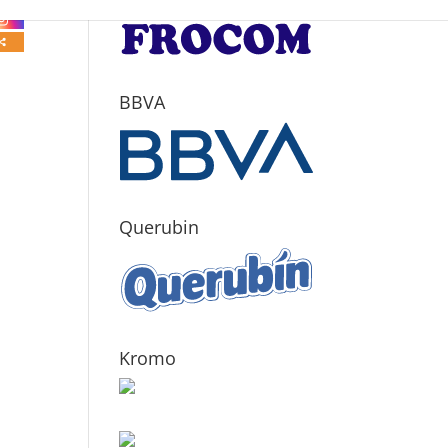
BBVA
Querubin
Kromo