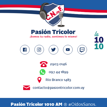
2903 0146
097 44 1899
Río Branco 1483
contacto@pasiontricolor.com.uy
Pasión Tricolor 1010 AM
® #OídosSanos.