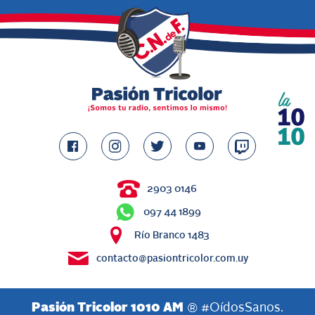
2903 0146
097 44 1899
Río Branco 1483
contacto@pasiontricolor.com.uy
Pasión Tricolor 1010 AM
® #OídosSanos.