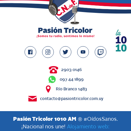
2903 0146
097 44 1899
Río Branco 1483
contacto@pasiontricolor.com.uy
Pasión Tricolor 1010 AM
® #OídosSanos.
¡Nacional nos une!
Alojamiento web: