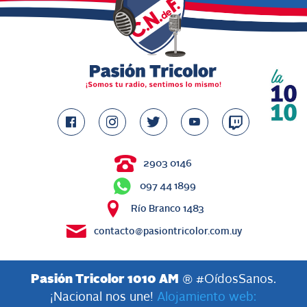
2903 0146
097 44 1899
Río Branco 1483
contacto@pasiontricolor.com.uy
Pasión Tricolor 1010 AM
® #OídosSanos.
¡Nacional nos une!
Alojamiento web: