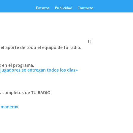
Eventos
Publicidad
Contacto
el aporte de todo el equipo de tu radio.
Twitter
s en el programa.
Tweets by PasionTricolor1
 jugadores se entregan todos los días»
Cativelli
as completos de TU RADIO.
a manera»
Frocom
 tu
n
r