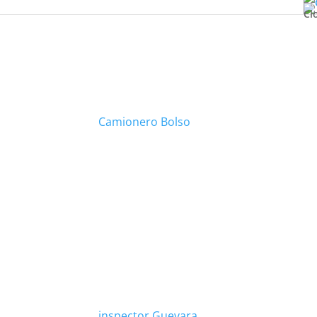
Cl
Camionero Bolso
inspector Guevara