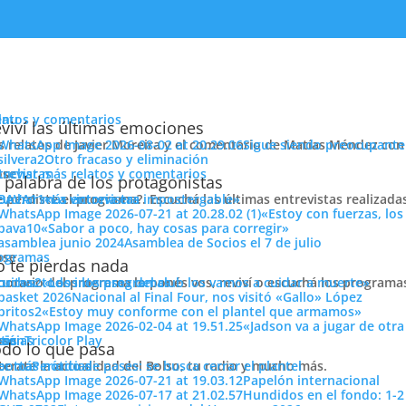
enu
latos y comentarios
viví las últimas emociones
s relatos de Javier Moreira y el comentario de Matías Méndez con 
Sigue siendo preocupante
Otro fracaso y eliminación
cuchar más relatos y comentarios
ose
trevistas
 palabra de los protagonistas
e perdiste el programa?. Escuchá las últimas entrevistas realizada
cuchar más entrevistas
«La victoria era impostergable»
«Estoy con fuerzas, los
«Sabor a poco, hay cosas para corregir»
Asamblea de Socios el 7 de julio
ose
ogramas
 te pierdas nada
 horario del programa lo ponés vos, reviví o escuchá los program
cuchar todos los programas
«Los intereses del club los vamos a cuidar a muerte»
os
Nacional al Final Four, nos visitó «Gallo» López
ión
«Estoy muy conforme con el plantel que armamos»
«Jadson va a jugar de otr
Compartí
ose
tos
siónTricolor Play
ticias
do lo que pasa
Pasió
terate la actualidad del Bolso, tu radio y mucho más.
er más noticias
Período de pases: se busca cerrar el plantel
Tricolo
Papelón internacional
Hundidos en el fondo: 1-2