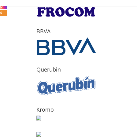
BBVA
Querubin
Kromo