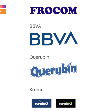
BBVA
Querubin
Kromo