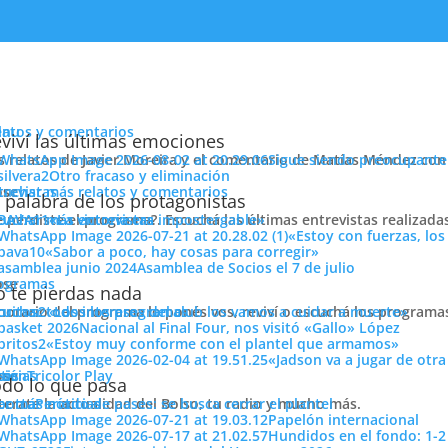
enu
latos y comentarios
viví las últimas emociones
s relatos de Javier Moreira y el comentario de Matías Méndez con 
Sigue siendo preocupante
Otro fracaso y eliminación
cuchar más relatos y comentarios
ose
trevistas
 palabra de los protagonistas
e perdiste el programa?. Escuchá las últimas entrevistas realizada
cuchar más entrevistas
«La victoria era impostergable»
«Estoy con fuerzas, los
«Sabor a poco, hay cosas para corregir»
Asamblea de Socios el 7 de julio
ose
ogramas
 te pierdas nada
 horario del programa lo ponés vos, reviví o escuchá los program
cuchar todos los programas
«Los intereses del club los vamos a cuidar a muerte»
e ponga el equipo al hombro.
Nacional al Final Four, nos visitó «Gallo» López
ión
«Estoy muy conforme con el plantel que armamos»
«Jadson va a jugar de otr
ose
tos
siónTricolor Play
ticias
Compartí
do lo que pasa
Pasió
terate la actualidad del Bolso, tu radio y mucho más.
er más noticias
Período de pases: se busca cerrar el plantel
Papelón internacional
Tricolo
Hundidos en el fondo: 1-2