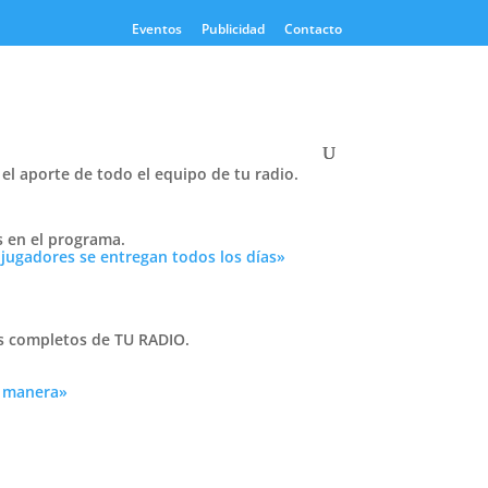
Eventos
Publicidad
Contacto
el aporte de todo el equipo de tu radio.
Twitter
s en el programa.
Tweets by PasionTricolor1
 jugadores se entregan todos los días»
Cativelli
as completos de TU RADIO.
a manera»
Frocom
 tu
n
r