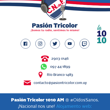
2903 0146
097 44 1899
Río Branco 1483
contacto@pasiontricolor.com.uy
Pasión Tricolor 1010 AM
® #OídosSanos.
¡Nacional nos une!
Alojamiento web: