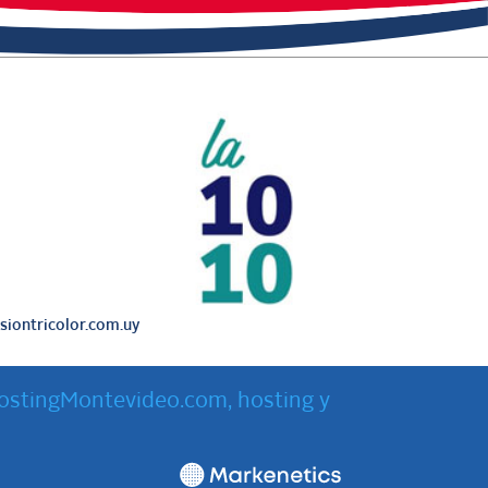
iontricolor.com.uy
ostingMontevideo.com, hosting y