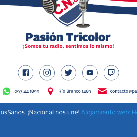
097 44 1899
Río Branco 1483
contacto@pas
osSanos. ¡Nacional nos une!
Alojamiento web: H