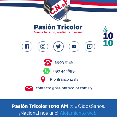
2903 0146
097 44 1899
Río Branco 1483
contacto@pasiontricolor.com.uy
Pasión Tricolor 1010 AM
® #OídosSanos.
¡Nacional nos une!
Alojamiento web: