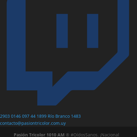
2903 0146
097 44 1899
Río Branco 1483
contacto@pasiontricolor.com.uy
Pasión Tricolor 1010 AM
® #OídosSanos. ¡Nacional