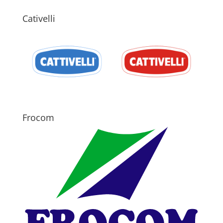
Cativelli
Frocom