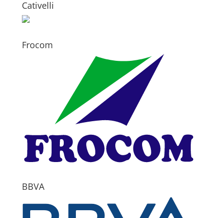
Cativelli
Frocom
BBVA