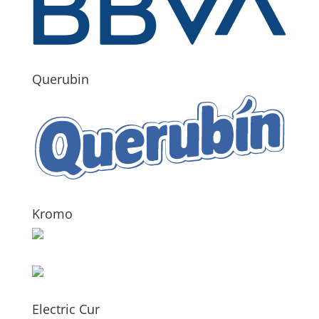
Querubin
Kromo
Electric Cur