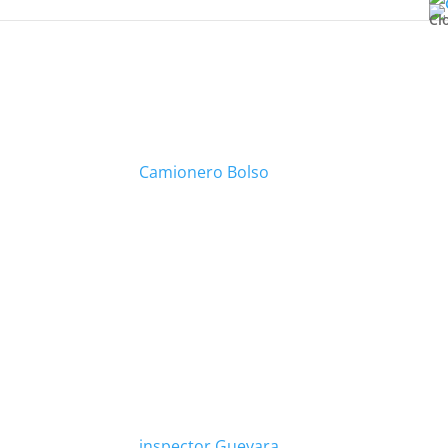
Cl
Camionero Bolso
inspector Guevara