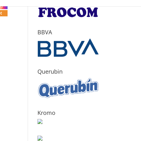
BBVA
Querubin
Kromo