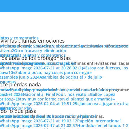
enu
latos y comentarios
viví las últimas emociones
s relatos de Javier Moreira y el comentario de Matías Méndez con 
Sigue siendo preocupante
Otro fracaso y eliminación
cuchar más relatos y comentarios
ose
trevistas
 palabra de los protagonistas
e perdiste el programa?. Escuchá las últimas entrevistas realizada
cuchar más entrevistas
«La victoria era impostergable»
«Estoy con fuerzas, los
«Sabor a poco, hay cosas para corregir»
Asamblea de Socios el 7 de julio
ose
ogramas
 te pierdas nada
 horario del programa lo ponés vos, reviví o escuchá los program
cuchar todos los programas
«Los intereses del club los vamos a cuidar a muerte»
ico que lo arregle belela
Nacional al Final Four, nos visitó «Gallo» López
ión
«Estoy muy conforme con el plantel que armamos»
«Jadson va a jugar de otr
Compartí
ose
tos
siónTricolor Play
ticias
do lo que pasa
Pasió
terate la actualidad del Bolso, tu radio y mucho más.
er más noticias
Período de pases: se busca cerrar el plantel
Tricolo
Papelón internacional
Hundidos en el fondo: 1-2