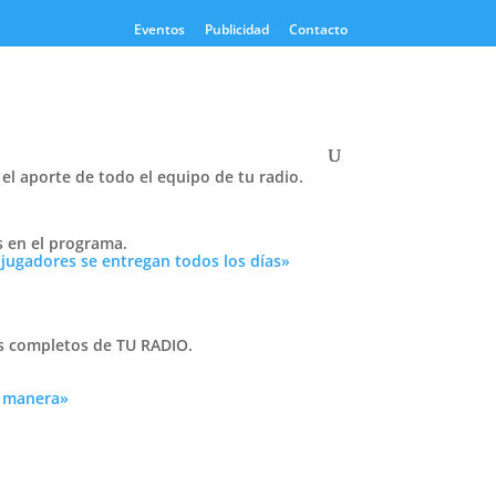
Eventos
Publicidad
Contacto
el aporte de todo el equipo de tu radio.
Twitter
s en el programa.
Tweets by PasionTricolor1
 jugadores se entregan todos los días»
Cativelli
as completos de TU RADIO.
a manera»
Frocom
 tu
n
r