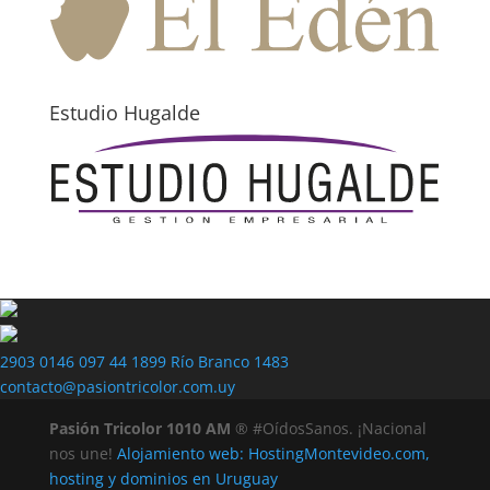
Estudio Hugalde
2903 0146
097 44 1899
Río Branco 1483
contacto@pasiontricolor.com.uy
Pasión Tricolor 1010 AM
® #OídosSanos. ¡Nacional
nos une!
Alojamiento web: HostingMontevideo.com,
hosting y dominios en Uruguay