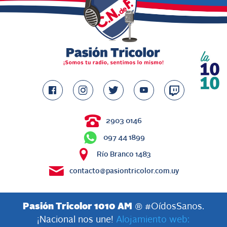
2903 0146
097 44 1899
Río Branco 1483
contacto@pasiontricolor.com.uy
Pasión Tricolor 1010 AM
® #OídosSanos.
¡Nacional nos une!
Alojamiento web: