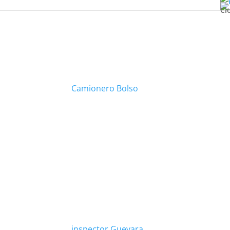
Cl
Camionero Bolso
inspector Guevara