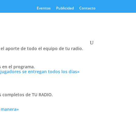
Eventos
Publicidad
Contacto
el aporte de todo el equipo de tu radio.
Twitter
s en el programa.
Tweets by PasionTricolor1
 jugadores se entregan todos los días»
Cativelli
as completos de TU RADIO.
a manera»
Frocom
 tu
n
r