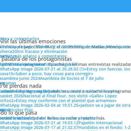
enu
latos y comentarios
viví las últimas emociones
s relatos de Javier Moreira y el comentario de Matías Méndez con 
Sigue siendo preocupante
Otro fracaso y eliminación
cuchar más relatos y comentarios
ose
trevistas
 palabra de los protagonistas
e perdiste el programa?. Escuchá las últimas entrevistas realizada
cuchar más entrevistas
«La victoria era impostergable»
«Estoy con fuerzas, los
«Sabor a poco, hay cosas para corregir»
Asamblea de Socios el 7 de julio
ose
ogramas
 te pierdas nada
 horario del programa lo ponés vos, reviví o escuchá los program
cuchar todos los programas
«Los intereses del club los vamos a cuidar a muerte»
denme el zapato izquierdo del chino x favor. Saludos!!
Nacional al Final Four, nos visitó «Gallo» López
ión
«Estoy muy conforme con el plantel que armamos»
«Jadson va a jugar de otr
Compartí
ose
tos
siónTricolor Play
ticias
do lo que pasa
Pasió
terate la actualidad del Bolso, tu radio y mucho más.
er más noticias
Período de pases: se busca cerrar el plantel
Tricolo
Papelón internacional
Hundidos en el fondo: 1-2