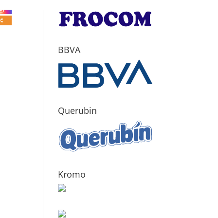
BBVA
Querubin
Kromo