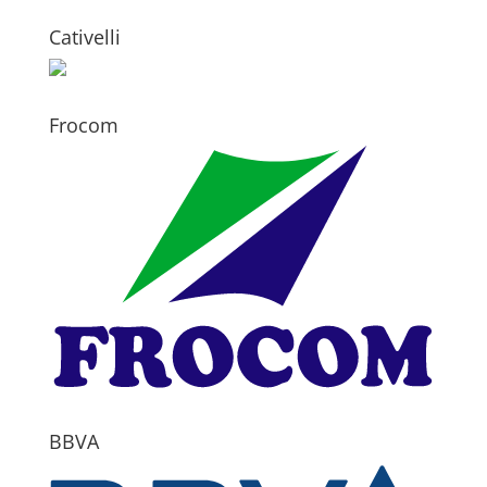
Cativelli
Frocom
BBVA