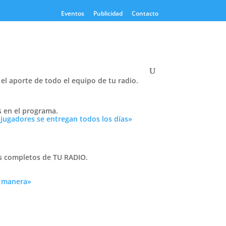
Eventos
Publicidad
Contacto
el aporte de todo el equipo de tu radio.
Twitter
s en el programa.
Tweets by PasionTricolor1
 jugadores se entregan todos los días»
Cativelli
as completos de TU RADIO.
a manera»
Frocom
 tu
n
r