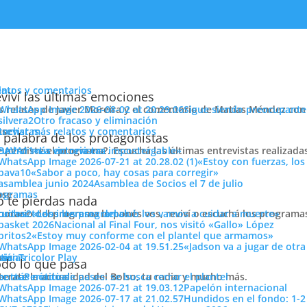
enu
latos y comentarios
viví las últimas emociones
s relatos de Javier Moreira y el comentario de Matías Méndez con 
Sigue siendo preocupante
Otro fracaso y eliminación
cuchar más relatos y comentarios
ose
trevistas
 palabra de los protagonistas
e perdiste el programa?. Escuchá las últimas entrevistas realizada
cuchar más entrevistas
«La victoria era impostergable»
«Estoy con fuerzas, los
«Sabor a poco, hay cosas para corregir»
Asamblea de Socios el 7 de julio
ose
ogramas
 te pierdas nada
 horario del programa lo ponés vos, reviví o escuchá los program
cuchar todos los programas
«Los intereses del club los vamos a cuidar a muerte»
 entrar en la de ellos, fútbol y fútbol.
Nacional al Final Four, nos visitó «Gallo» López
ión
«Estoy muy conforme con el plantel que armamos»
«Jadson va a jugar de otr
Compartí
ose
tos
siónTricolor Play
ticias
do lo que pasa
Pasió
terate la actualidad del Bolso, tu radio y mucho más.
er más noticias
Período de pases: se busca cerrar el plantel
Tricolo
Papelón internacional
Hundidos en el fondo: 1-2