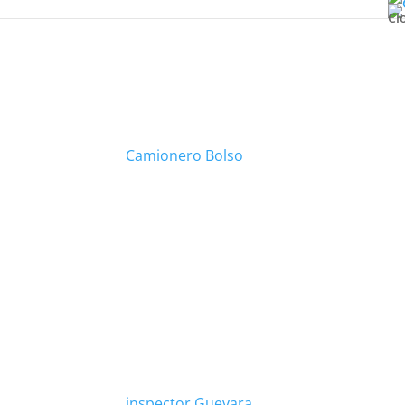
Cl
Camionero Bolso
inspector Guevara