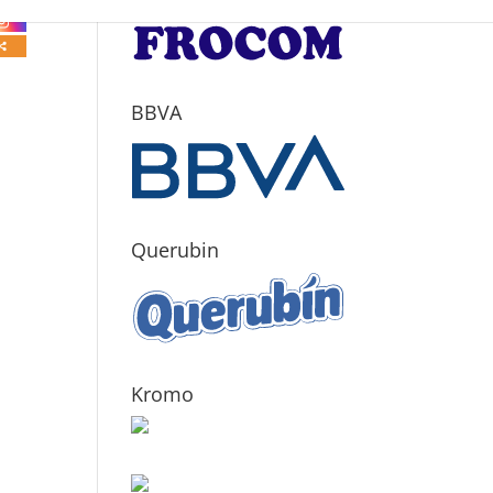
BBVA
Querubin
Kromo